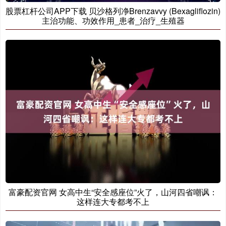
股票杠杆公司APP下载 贝沙格列净Brenzavvy (Bexagliflozin)
主治功能、功效作用_患者_治疗_生殖器
富豪配资官网 女高中生“安全感座位”火了，山河四省嘲讽：
这样连大专都考不上