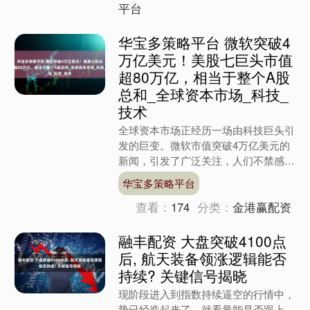
平台
华宝多策略平台 微软突破4
万亿美元！美股七巨头市值
超80万亿，相当于整个A股
总和_全球资本市场_科技_
技术
全球资本市场正经历一场由科技巨头引
发的巨变。微软市值突破4万亿美元的
新闻，引发了广泛关注，人们不禁感叹
科技股的赚钱速度。然而，这背后潜藏
华宝多策略平台
的风险，值得我们深思。 ....
查看：
174
分类：
金港赢配资
融丰配资 大盘突破4100点
后, 航天装备领涨逻辑能否
持续? 关键信号揭晓
现阶段进入到指数持续逼空的行情中，
势已经造起来了，就看量能是否跟上，