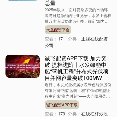
总量
2025年以来，面对复杂多变的市场环
境与日趋激烈的行业竞争，水发上善权
属万丰港以党建为引领，锚定“加力突
破、提档进阶”总基调，多向发力，货
大圣配资平台
物吞吐量呈现强劲增长态....
查看：
171
分类：
正规在线配资
公司
诚飞配资APP下载 加力突
破 提档进阶丨水发绿能中
船“蓝帆工程”分布式光伏项
目并网容量突破100MW
近日，水发兴业权属水发绿色能源股份
有限公司中船“蓝帆工程”在低碳转型征
程中迎来“高光时刻”——大连船用柴油
机有限公司1.6167MW屋顶分布式光伏
诚飞配资APP下载
项目逆变器成功....
查看：
179
分类：
在线杠杆炒股