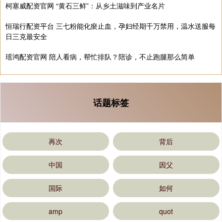
柯塞威配资官网 “黄石三鲜”：从乡土滋味到产业名片
恒瑞行配资平台 三七粉能化瘀止血，孕妇经期千万禁用，温水送服每
日三克最安全
瑶鸿配资官网 陪人看病，帮忙排队？陪诊，不止跑腿那么简单
话题标签
再次
背后
中国
因父
国际
如何
amp
quot