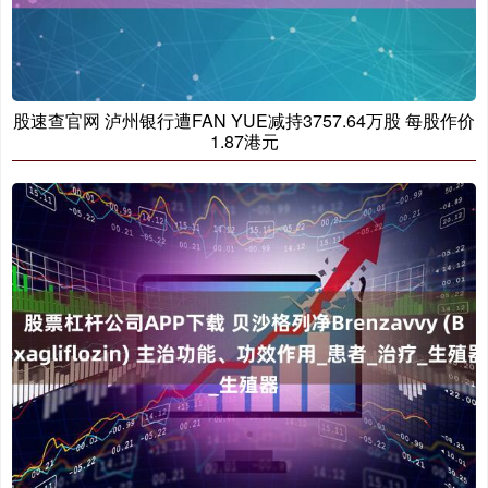
股速查官网 泸州银行遭FAN YUE减持3757.64万股 每股作价
1.87港元