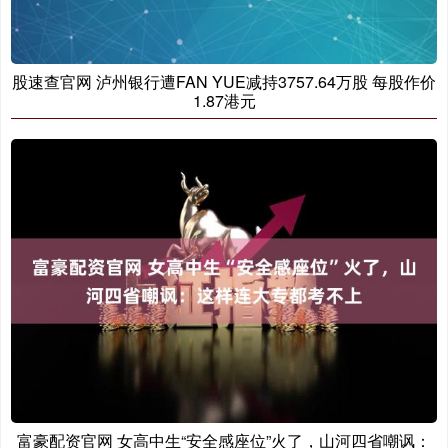
股速查官网 泸州银行遭FAN YUE减持3757.64万股 每股作价
1.87港元
富豪配资官网 女高中生“安全感座位”火了，山河四省嘲讽：